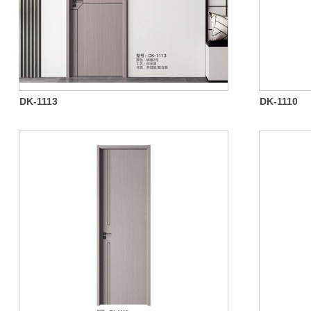
DK-1113
DK-1110