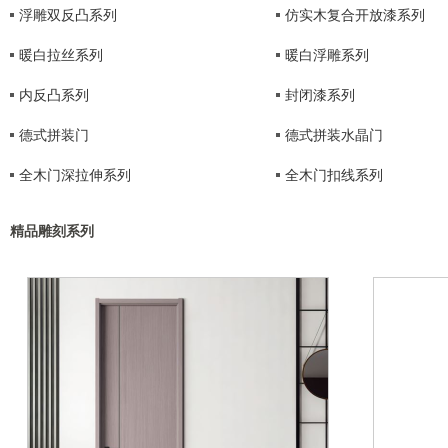
浮雕双反凸系列
仿实木复合开放漆系列
暖白拉丝系列
暖白浮雕系列
内反凸系列
封闭漆系列
德式拼装门
德式拼装水晶门
全木门深拉伸系列
全木门扣线系列
精品雕刻系列